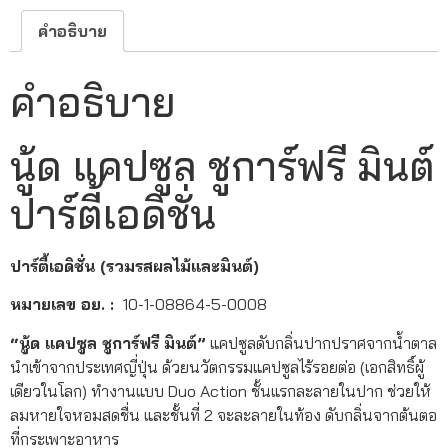
คำอธิบาย
คำอธิบาย
นู้ด แคปซูล ชูการ์ฟรี มินต์
ปาร์ตี้เอดิชั่น
ปาร์ตี้เอดิชั่น (รวมรสผลไม้และมินต์)
หมายเลข อย. :
10-1-08864-5-0008
“นู้ด แคปซูล ชูการ์ฟรี มินต์”
แคปซูลดับกลิ่นปากปราศจากน้ำตาล
นำเข้าจากประเทศญี่ปุ่น ด้วยนวัตกรรมแคปซูลไร้รอยต่อ (เอกสิทธิ์ผู้
เดียวในโลก) ทำงานแบบ Duo Action ชั้นแรกละลายในปาก ช่วยให้
ลมหายใจหอมสดชื่น และชั้นที่ 2 จะละลายในท้อง ดับกลิ่นจากต้นตอ
ที่กระเพาะอาหาร