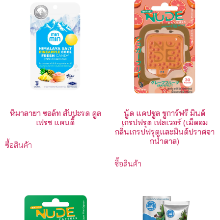
หิมาลายา ซอล์ท สับปะรด คูล
นู้ด แคปซูล ชูการ์ฟรี มินต์
เฟรช แคนดี้
เกรปฟรุต เฟลเวอร์ (เม็ดอม
กลิ่นเกรปฟรุตและมินต์ปราศจา
กน้ําตาล)
ซื้อสินค้า
ซื้อสินค้า