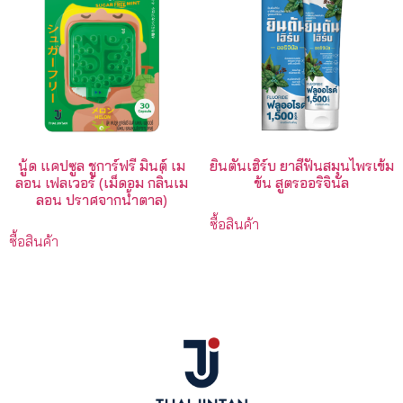
นู้ด แคปซูล ชูการ์ฟรี มินต์ เม
ยินตันเฮิร์บ ยาสีฟันสมุนไพรเข้ม
ลอน เฟลเวอร์ (เม็ดอม กลิ่นเม
ข้น สูตรออริจินัล
ลอน ปราศจากน้ําตาล)
ซื้อสินค้า
ซื้อสินค้า