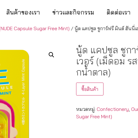
สินค้าของเรา
ข่าวและกิจกรรม
ติดต่อเรา
นต์ (NUDE Capsule Sugar Free Mint)
/ นู้ด แคปซูล ชูการ์ฟรี มินต์ ฮันน
นู้ด แคปซูล ชูกา
เวอร์ (เม็ดอม ร
กน้ําตาล)
ซื้อสินค้า
หมวดหมู่:
Confectionery
,
Ou
Sugar Free Mint)