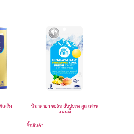
ฑ์เสริม
หิมาลายา ซอล์ท สับปะรด คูล เฟรช
แคนดี้
ซื้อสินค้า