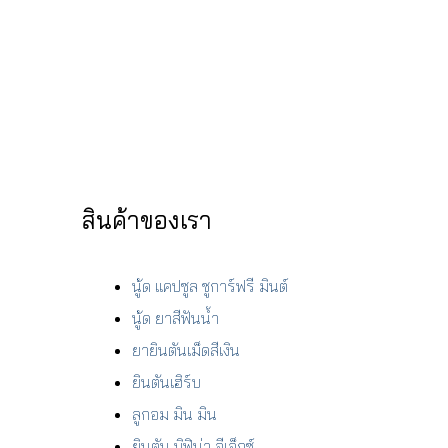
สินค้าของเรา
นู้ด แคปซูล ชูการ์ฟรี มินต์
นู้ด ยาสีฟันน้ำ
ยายินตันเม็ดสีเงิน
ยินตันเฮิร์บ
ลูกอม มิน มิน
ยินตัน บิฟิน่า อีเอ็กซ์