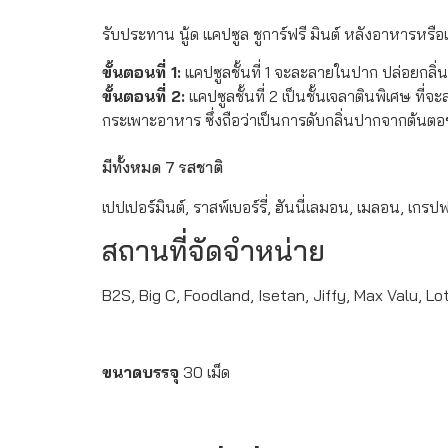
รับประทาน นู้ด แคปซูล ชูการ์ฟรี มินต์ หลังอาหารหร
ขั้นตอนที่ 1:
แคปซูลชั้นที่ 1 จะละลายในปาก ปล่อยกลิ
ขั้นตอนที่ 2:
แคปซูลชั้นที่ 2 เป็นชั้นเจลาตินพิเศษ ท
กระเพาะอาหาร ซึ่งถือว่าเป็นการดับกลิ่นปากจากต้นตอ
มีทั้งหมด 7 รสชาติ
เปปเปอร์มินต์, ราสพ์เบอร์รี่, ฮันนี่เลมอน, เมลอน, เกรปฟ
สถานที่จัดจำหน่าย
B2S, Big C, Foodland, Isetan, Jiffy, Max Valu, L
ขนาดบรรจุ
30 เม็ด