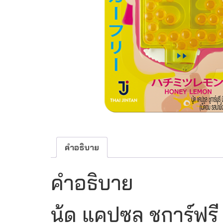
คำอธิบาย
คำอธิบาย
นู้ด แคปซูล ชูการ์ฟรี