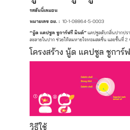
รสฮันนี่เลมอน
หมายเลข อย. :
10-1-08864-5-0003
“นู้ด แคปซูล ชูการ์ฟรี มินต์”
แคปซูลดับกลิ่นปากปราศ
ละลายในปาก ช่วยให้ลมหายใจหอมสดชื่น และชั้นที่ 2
โครงสร้าง นู้ด แคปซูล ชูการ์ฟร
วิธีใช้