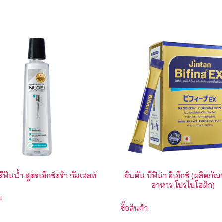
สีฟันน้ำ สูตรเอ็กซ์ตร้า กัมเฮลท์
ยินตัน บิฟิน่า อีเอ็กซ์ (ผลิตภัณ
อาหาร โปรไบโอติก)
า
ซื้อสินค้า