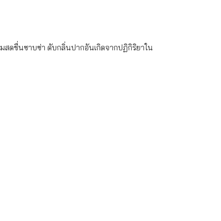
สดชื่นซาบซ่า ดับกลิ่นปากอันเกิดจากปฏิกิริยาใน