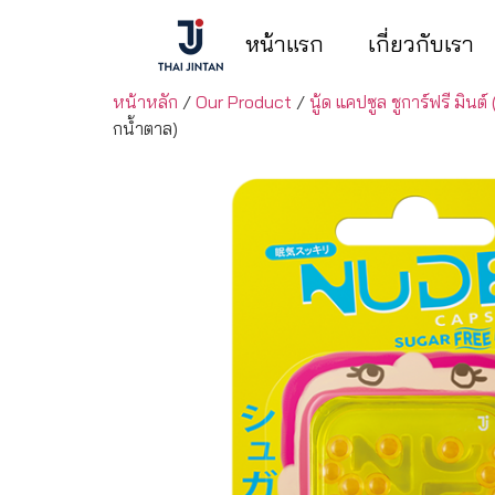
หน้าแรก
เกี่ยวกับเรา
หน้าหลัก
/
Our Product
/
นู้ด แคปซูล ชูการ์ฟรี มิ
กน้ําตาล)