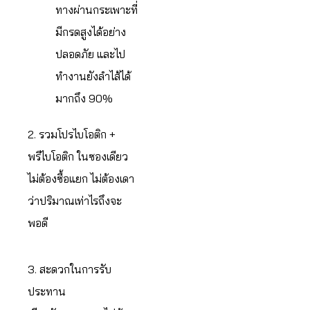
ทางผ่านกระเพาะที่
มีกรดสูงได้อย่าง
ปลอดภัย และไป
ทำงานยังลำไส้ได้
มากถึง 90%
2. รวมโปรไบโอติก +
พรีไบโอติก
ในซองเดียว
ไม่ต้องซื้อแยก ไม่ต้องเดา
ว่าปริมาณเท่าไรถึงจะ
พอดี
3. สะดวกในการรับ
ประทาน