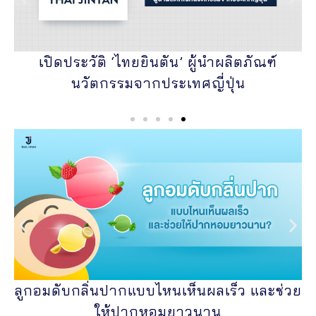
เปิดประวัติ ‘ไทยยินตัน’ ผู้นำผลิตภัณฑ์
นวัตกรรมจากประเทศญี่ปุ่น
ลูกอมดับกลิ่นปากแบบไหนเห็นผลเร็ว และช่วย
ให้ปากหอมยาวนาน