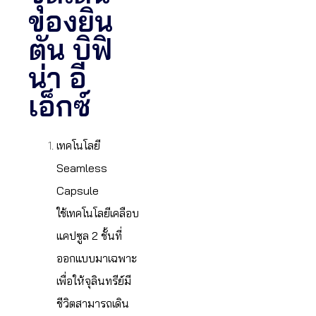
ของยิน
ตัน บิฟิ
น่า อี
เอ็กซ์
เทคโนโลยี
Seamless
Capsule
ใช้เทคโนโลยีเคลือบ
แคปซูล 2 ชั้นที่
ออกแบบมาเฉพาะ
เพื่อให้จุลินทรีย์มี
ชีวิตสามารถเดิน