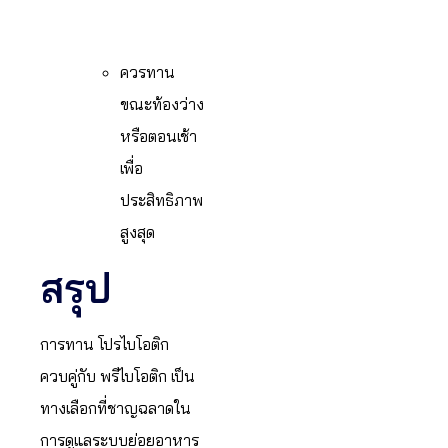
ควรทาน
ขณะท้องว่าง
หรือตอนเช้า
เพื่อ
ประสิทธิภาพ
สูงสุด
สรุป
การทาน
โปรไบโอติก
ควบคู่กับ
พรีไบโอติก
เป็น
ทางเลือกที่ชาญฉลาดใน
การดูแลระบบย่อยอาหาร