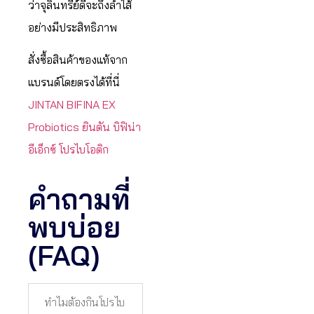
ว่าจุลินทรีย์ดีจะถึงลำไส้
อย่างมีประสิทธิภาพ
สั่งซื้อสินค้าของแท้จาก
แบรนด์โดยตรงได้ที่นี่
JINTAN BIFINA EX
Probiotics ยินตัน บิฟิน่า
อีเอ็กซ์ โปรไบโอติก
คำถามที่
พบบ่อย
(FAQ)
ทำไมต้องกินโปรไบ