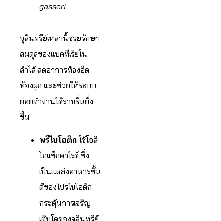
gasseri
จุลินทรีย์เหล่านี้ช่วยรักษา
สมดุลของแบคทีเรียใน
ลำไส้ ลดอาการท้องอืด
ท้องผูก และช่วยให้ระบบ
ย่อยทำงานได้ราบรื่นยิ่ง
ขึ้น
พรีไบโอติก
ใช้โอลิ
โกแซ็กคาไรด์ ซึ่ง
เป็นแหล่งอาหารชั้น
ดีของโปรไบโอติก
กระตุ้นการเจริญ
เติบโตของจุลินทรีย์