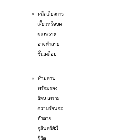
หลีกเลี่ยงการ
เคี้ยวหรือบด
ผง เพราะ
อาจทำลาย
ชั้นเคลือบ
ห้ามทาน
พร้อมของ
ร้อน เพราะ
ความร้อนจะ
ทำลาย
จุลินทรีย์มี
ชีวิต