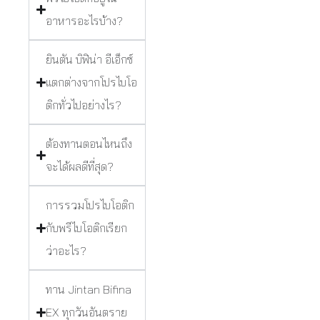
อาหารอะไรบ้าง?
ยินตัน บิฟิน่า อีเอ็กซ์
แตกต่างจากโปรไบโอ
ติกทั่วไปอย่างไร?
ต้องทานตอนไหนถึง
จะได้ผลดีที่สุด?
การรวมโปรไบโอติก
กับพรีไบโอติกเรียก
ว่าอะไร?
ทาน Jintan Bifina
EX ทุกวันอันตราย