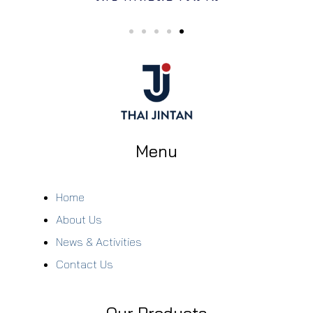
Menu
Home
About Us
News & Activities
Contact Us
Our Products