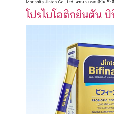
Morishita Jintan Co., Ltd. จากประเทศญี่ปุ่น 
โปรไบโอติกยินตัน บิฟ