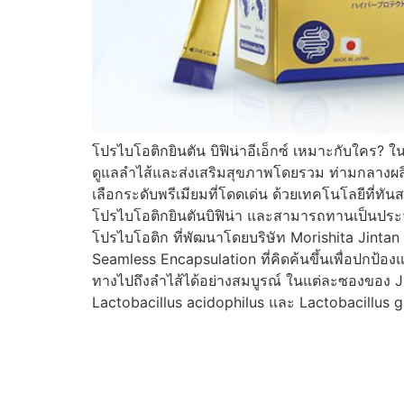
โปรไบโอติกยินตัน บิฟิน่าอีเอ็กซ์ เหมาะกับใคร
ดูแลลำไส้และส่งเสริมสุขภาพโดยรวม ท่ามกลางผลิ
เลือกระดับพรีเมียมที่โดดเด่น ด้วยเทคโนโลยีที่
โปรไบโอติกยินตันบิฟิน่า และสามารถทานเป็นประจำทุกว
โปรไบโอติก ที่พัฒนาโดยบริษัท Morishita Jintan Co
Seamless Encapsulation ที่คิดค้นขึ้นเพื่อปกป้อ
ทางไปถึงลำไส้ได้อย่างสมบูรณ์ ในแต่ละซองของ Jin
Lactobacillus acidophilus และ Lactobacillus ga