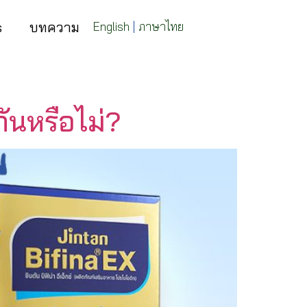
s
บทความ
English
|
ภาษาไทย
ันหรือไม่?