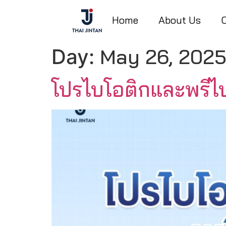
Home
About Us
O
May 26, 202
Day:
โปรไบโอติกและพรีไบ