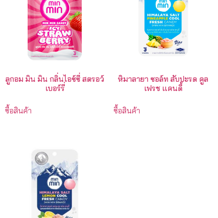
ลูกอม มิน มิน กลิ่นไอซ์ซี่ สตรอว์
หิมาลายา ซอล์ท สับปะรด คูล
เบอร์รี่
เฟรช แคนดี้
ซื้อสินค้า
ซื้อสินค้า