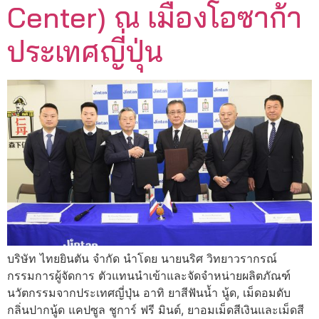
Center) ณ เมืองโอซาก้า
ประเทศญี่ปุ่น
บริษัท ไทยยินตัน จำกัด นำโดย นายนริศ วิทยาวรากรณ์
กรรมการผู้จัดการ ตัวแทนนำเข้าและจัดจำหน่ายผลิตภัณฑ์
นวัตกรรมจากประเทศญี่ปุ่น อาทิ ยาสีฟันน้ำ นู้ด, เม็ดอมดับ
กลิ่นปากนู้ด แคปซูล ชูการ์ ฟรี มินต์, ยาอมเม็ดสีเงินและเม็ดสี