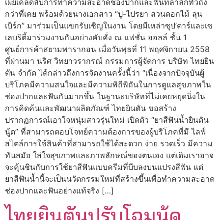
เผยเคล็ดลับการทำความสะอาดช่องปากและฟันที่ล้ำลึกทั่วถึง
กว่าที่เคย พร้อมด้วยนางเอกสาว “ปู-ไปรยา สวนดอกไม้ ลุน
เบิร์ก” มาร่วมเป็นแขกรับเชิญในงาน โดยมีเหล่าซุป’ตาร์และเซ
เลบริตี้มาร่วมงานกันอย่างคับคั่ง ณ แฟชั่น ฮอลล์ ชั้น 1
ศูนย์การค้าสยามพารากอน เมื่อวันพุธที่ 11 พฤศจิกายน 2558
ที่ผ่านมา นริศ วิทยาวรากรณ์ กรรมการผู้จัดการ บริษัท ไทยยิน
ตัน จำกัด ได้กล่าวถึงการจัดงานครั้งนี้ว่า “เนื่องจากปัจจุบันผู้
บริโภคมีความสนใจและมีความพิถีพิถันในการดูแลสุขภาพใน
ช่องปากและฟันกันมากขึ้น ในฐานะบริษัทที่ไม่เคยหยุดนิ่งใน
การคิดค้นและพัฒนาผลิตภัณฑ์ ไทยยินตัน ขอสร้าง
ปรากฏการณ์เอาใจหนุ่มสาวรุ่นใหม่ เปิดตัว “ยาสีฟันน้ำยินตัน
นู้ด” ที่สามารถตอบโจทย์ความต้องการของผู้บริโภคที่มี ไลฟ์
สไตล์การใช้สินค้าที่สามารถใช้ได้สะดวก ง่าย รวดเร็ว มีความ
ทันสมัย ใส่ใจสุขภาพและภาพลักษณ์ของตนเอง แต่เดิมเราอาจ
จะคุ้นชินกับการใช้ยาสีฟันแบบครีมที่บีบลงบนแปรงสีฟัน แต่
ยาสีฟันน้ำนี้จะเป็นนวัตกรรมใหม่ที่สร้างขึ้นเพื่อทำความสะอาด
ช่องปากและฟันอย่างแท้จริง […]
ไทยยินตันปรับโฉมนู้ด