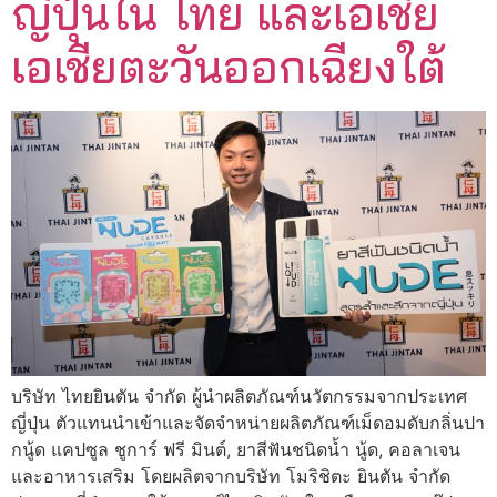
ญี่ปุ่นใน ไทย และเอเชีย
เอเชียตะวันออกเฉียงใต้
บริษัท ไทยยินตัน จำกัด ผู้นำผลิตภัณฑ์นวัตกรรมจากประเทศ
ญี่ปุ่น ตัวแทนนำเข้าและจัดจำหน่ายผลิตภัณฑ์เม็ดอมดับกลิ่นปา
กนู้ด แคปซูล ชูการ์ ฟรี มินต์, ยาสีฟันชนิดน้ำ นู้ด, คอลาเจน
และอาหารเสริม โดยผลิตจากบริษัท โมริชิตะ ยินตัน จำกัด