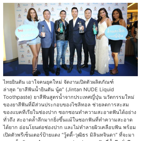
ไทยยินตัน เอาใจคนยุคใหม่ จัดงานเปิดตัวผลิตภัณฑ์
ล่าสุด “ยาสีฟันน้ำยินตัน นู้ด” (Jintan NUDE Liquid
Toothpaste) ยาสีฟันสูตรน้ำจากประเทศญี่ปุ่น นวัตกรรมใหม่
ของยาสีฟันที่มีส่วนประกอบของไซลิทอล ช่วยลดการสะสม
ของแบคทีเรียในช่องปาก ซอกซอนทำความสะอาดฟันได้อย่าง
ทั่วถึง สะอาดล้ำลึกมากยิ่งขึ้นแม้ในซอกฟันที่ทำความสะอาด
ได้ยาก อ่อนโยนต่อช่องปาก และไม่ทำลายผิวเคลือบฟัน พร้อม
เปิดตัวพรีเซ็นเตอร์ป้ายแดง “วู้ดดี้-วุฒิธร มิลินทจินดา” ที่จะมา