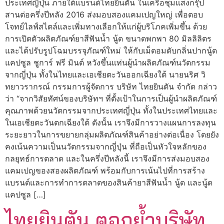
ประเทศญี่ปุ่น ภายใต้แบรนด์ไทยยินตัน ในเครือชุมแสงกรุ๊ป
สานต่อครึ่งปีหลัง 2016 ส่งมอบสองแคมเปญใหญ่ เพื่อตอบ
โจทย์ไลฟ์สไตล์และเพิ่มทางเลือกให้แก่ผู้บริโภคเพิ่มขึ้น ด้วย
การเปิดตัวผลิตภัณฑ์ยาสีฟันน้ำ นู้ด ขนาดพกพา 80 มิลลิลิตร
และได้ปรับรูปโฉมบรรจุภัณฑ์ใหม่ ให้กับเม็ดอมดับกลิ่นปากนู้ด
แคปซูล ชูการ์ ฟรี มินต์ หวังขึ้นแท่นผู้นำผลิตภัณฑ์นวัตกรรม
จากญี่ปุ่น ทั้งในไทยและเอเชียตะวันออกเฉียงใต้ นายนริศ วิ
ทยาวรากรณ์ กรรมการผู้จัดการ บริษัท ไทยยินตัน จำกัด กล่าว
ว่า “จากวิสัยทัศน์ของบริษัทฯ ที่ตั้งเป้าในการเป็นผู้นำผลิตภัณฑ์
คุณภาพด้วยนวัตกรรมจากประเทศญี่ปุ่น ทั้งในประเทศไทยและ
ในเอเชียตะวันตกเฉียงใต้ ดังนั้น เราจึงมีการวางแผนการลงทุน
ระยะยาวในการขยายกลุ่มผลิตภัณฑ์สินค้าอย่างต่อเนื่อง โดยยัง
คงเน้นความเป็นนวัตกรรมจากญี่ปุ่น ที่ถือเป็นหัวใจหลักของ
กลยุทธ์การตลาด และในครึ่งปีหลังนี้ เราจึงมีการส่งมอบสอง
แคมเปญของสองผลิตภัณฑ์ พร้อมกับการเน้นไปที่การสร้าง
แบรนด์และการทำการตลาดของสินค้ายาสีฟันน้ำ นู้ด และนู้ด
แคปซูล […]
ไทยยินตัน ตอกย้ำบริษัท