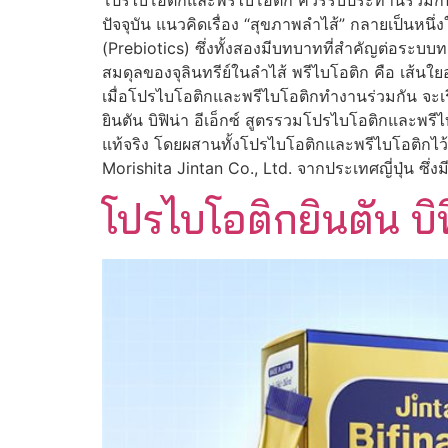
โปรไบโอติกและพรีไบโอติก ควรรับประทานร่วมกันหรื
ปัจจุบัน แนวคิดเรื่อง “สุขภาพลำไส้” กลายเป็นหนึ
(Prebiotics) ซึ่งทั้งสองมีบทบาทที่สำคัญต่อระบบท
สมดุลของจุลินทรีย์ในลำไส้ พรีไบโอติก คือ เส้น
เมื่อโปรไบโอติกและพรีไบโอติกทำงานร่วมกัน จะเรี
ยินตัน บิฟิน่า อีเอ็กซ์ สูตรรวมโปรไบโอติกและพร
แท้จริง โดยผสานทั้งโปรไบโอติกและพรีไบโอติกไว้ใ
Morishita Jintan Co., Ltd. จากประเทศญี่ปุ่น 
โปรไบโอติกยินตัน บิฟ