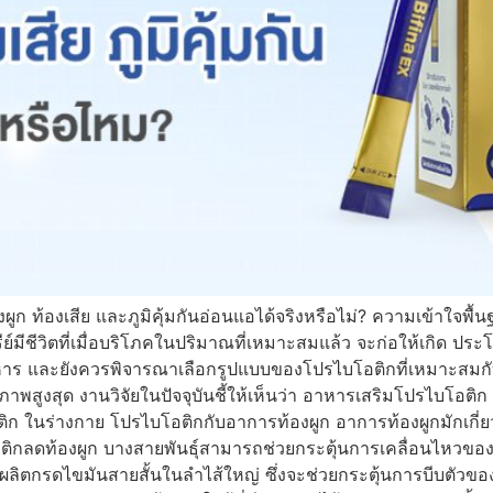
 ท้องเสีย และภูมิคุ้มกันอ่อนแอได้จริงหรือไม่? ความเข้าใจพื้นฐ
ลินทรีย์มีชีวิตที่เมื่อบริโภคในปริมาณที่เหมาะสมแล้ว จะก่อให้เกิ
ร และยังควรพิจารณาเลือกรูปแบบของโปรไบโอติกที่เหมาะสมกับร
ภาพสูงสุด งานวิจัยในปัจจุบันชี้ให้เห็นว่า อาหารเสริมโปรไบโอติ
โอติก ในร่างกาย โปรไบโอติกกับอาการท้องผูก อาการท้องผูกมักเกี
อติกลดท้องผูก บางสายพันธุ์สามารถช่วยกระตุ้นการเคลื่อนไหวขอ
กรดไขมันสายสั้นในลำไส้ใหญ่ ซึ่งจะช่วยกระตุ้นการบีบตัวของลำ