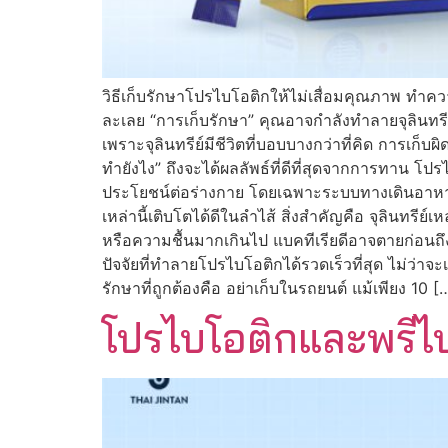
วิธีเก็บรักษาโปรไบโอติกให้ไม่เสื่อมคุณภาพ ทำควา
ละเลย “การเก็บรักษา” คุณอาจกำลังทำลายจุลินทรีย์
เพราะจุลินทรีย์มีชีวิตที่บอบบางกว่าที่คิด การเก็บผ
ทำยังไง” ถึงจะได้ผลลัพธ์ที่ดีที่สุดจากการทาน โปร
ประโยชน์ต่อร่างกาย โดยเฉพาะระบบทางเดินอาหารแล
เหล่านี้เติบโตได้ดีในลำไส้ สิ่งสำคัญคือ จุลินทรีย
หรือความชื้นมากเกินไป แบคทีเรียดีอาจตายก่อนถึง
ปัจจัยที่ทำลายโปรไบโอติกได้รวดเร็วที่สุด ไม่ว่า
รักษาที่ถูกต้องคือ อย่าเก็บในรถยนต์ แม้เพียง 10 [
โปรไบโอติกและพรีไบ