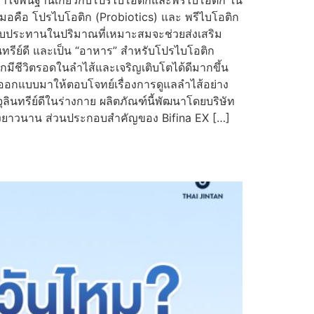
ข้าใจพื้นฐานเกี่ยวกับโปรไบโอติกและพรีไบโอติก ใน
ันเสมอคือ โปรไบโอติก (Probiotics) และ พรีไบโอติก
ื่อรับประทานในปริมาณที่เหมาะสมจะช่วยส่งเสริม
ินทรีย์ดี และเป็น “อาหาร” สำหรับโปรไบโอติก
ิกมีชีวิตรอดในลำไส้และเจริญเติบโตได้ดีมากขึ้น
ที่ออกแบบมาให้ตอบโจทย์เรื่องการดูแลลำไส้อย่าง
ลินทรีย์ดีในร่างกาย ผลิตภัณฑ์นี้พัฒนาโดยบริษัท
ย่างยาวนาน ส่วนประกอบสำคัญของ Bifina EX […]