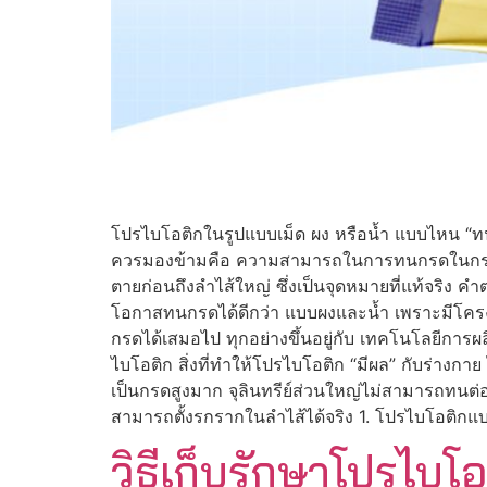
โปรไบโอติกในรูปแบบเม็ด ผง หรือน้ำ แบบไหน “ทนก
ควรมองข้ามคือ ความสามารถในการทนกรดในกระเพาะอ
ตายก่อนถึงลำไส้ใหญ่ ซึ่งเป็นจุดหมายที่แท้จริง
โอกาสทนกรดได้ดีกว่า แบบผงและน้ำ เพราะมีโครง
กรดได้เสมอไป ทุกอย่างขึ้นอยู่กับ เทคโนโลยีการผ
ไบโอติก สิ่งที่ทำให้โปรไบโอติก “มีผล” กับร่างกาย
เป็นกรดสูงมาก จุลินทรีย์ส่วนใหญ่ไม่สามารถทนต่อภาวะนี
สามารถตั้งรกรากในลำไส้ได้จริง 1. โปรไบโอติกแบ
วิธีเก็บรักษาโปรไบโ