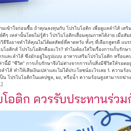
มเข้าใจก่อนซื้อ ถ้าคุณลงทุนกับ โปรไบโอติก เพื่อดูแลลำไส้ เสริม
ดีๆ เหล่านั้นโดยไม่รู้ตัว โปรไบโอติกเสื่อมคุณภาพได้ง่าย เมื่อสั
ิดวิธีจึงอาจทำให้คุณไม่ได้ผลลัพธ์ที่คาดหวัง ทั้งๆ ที่เลือกสูตรดี แ
ไบโอติกส์ โปรไบโอติกคืออะไร? ทำไมต้องใส่ใจเรื่องการเก็บรักษา โป
ะลำไส้ ซึ่งมักอยู่ในรูปแบบ อาหารเสริมโปรไบโอติก หรือแคปซูลท
์เหล่านี้มี “ชีวิต” การเก็บรักษาจึงไม่ต่างจากการเก็บสิ่งมีชีวิตใ
ลำไส้ ทำให้เสียเงินเปล่าและไม่ได้ประโยชน์อะไรเลย 1. ความร้อน
จะเป็น โปรไบโอติกในแคปซูล, ผง, หรือน้ำ ความร้อนสูงสามารถฆ่าแบค
…]
โอติก ควรรับประทานร่วมก