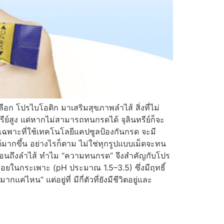
ก โปรไบโอติก มาเสริมสุขภาพลำไส้ สิ่งที่ไม่
์สูง แต่หากไม่สามารถทนกรดได้ จุลินทรีย์ก็จะ
ยเฉพาะที่ใช้เทคโนโลยีแคปซูลป้องกันกรด จะมี
ากขึ้น อย่างไรก็ตาม ไม่ใช่ทุกรูปแบบเม็ดจะทน
ิญก่อนถึงลำไส้ ทำไม “ความทนกรด” จึงสำคัญกับโปร
้ำย่อยในกระเพาะ (pH ประมาณ 1.5–3.5) ซึ่งมีฤทธิ์
ค่ไหน” แต่อยู่ที่ มีกี่ตัวที่ยังมีชีวิตอยู่และ