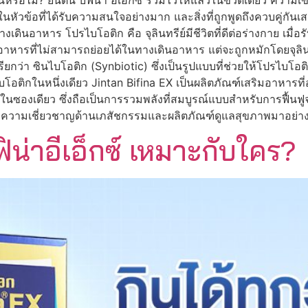
อไม่? ยินตัน บิฟิน่า อีเอ็กซ์ รวมไว้ให้แล้วในขวดเดียว ความเ
่งในหัวข้อที่ได้รับความสนใจอย่างมาก และสิ่งที่ถูกพูดถึงควบคู่ก
างเดินอาหาร โปรไบโอติก คือ จุลินทรีย์มีชีวิตที่ดีต่อร่างกาย เม
ใยอาหารที่ไม่สามารถย่อยได้ในทางเดินอาหาร แต่จะถูกหมักโดยจุล
ยกว่า ซินไบโอติก (Synbiotic) ซึ่งเป็นรูปแบบที่ช่วยให้โปรไบโอต
ีไบโอติกในหนึ่งเดียว Jintan Bifina EX เป็นผลิตภัณฑ์เสริมอาหาร
นซองเดียว ซึ่งถือเป็นการรวมพลังที่สมบูรณ์แบบสำหรับการฟื้นฟูจุ
ซึ่งมีความเชี่ยวชาญด้านเภสัชกรรมและผลิตภัณฑ์ดูแลสุขภาพมาอ
ิน่าอีเอ็กซ์ เหมาะกับใคร?