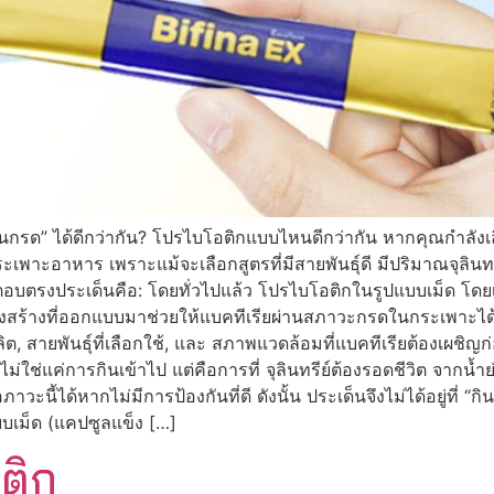
รด” ได้ดีกว่ากัน? โปรไบโอติกแบบไหนดีกว่ากัน หากคุณกำลังเลือ
าหาร เพราะแม้จะเลือกสูตรที่มีสายพันธุ์ดี มีปริมาณจุลินทรีย
 คำตอบตรงประเด็นคือ: โดยทั่วไปแล้ว โปรไบโอติกในรูปแบบเม็ด โด
สร้างที่ออกแบบมาช่วยให้แบคทีเรียผ่านสภาวะกรดในกระเพาะได้ม
ลิต, สายพันธุ์ที่เลือกใช้, และ สภาพแวดล้อมที่แบคทีเรียต้องเผช
 ไม่ใช่แค่การกินเข้าไป แต่คือการที่ จุลินทรีย์ต้องรอดชีวิต จากน
้ได้หากไม่มีการป้องกันที่ดี ดังนั้น ประเด็นจึงไม่ได้อยู่ที่ “กินมากแ
บเม็ด (แคปซูลแข็ง […]
อติก