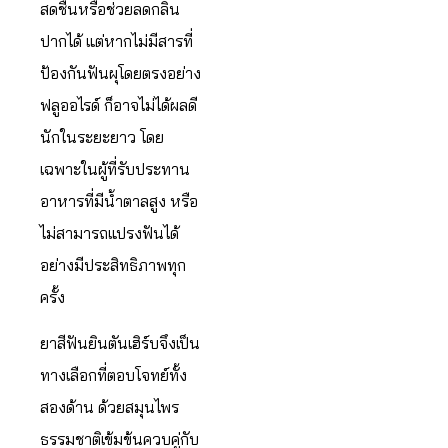
สดชื่นหรือช่วยลดกลิ่น
ปากได้ แต่หากไม่มีสารที่
ป้องกันฟันผุโดยตรงอย่าง
ฟลูออไรด์ ก็อาจไม่ได้ผลดี
นักในระยะยาว โดย
เฉพาะในผู้ที่รับประทาน
อาหารที่มีน้ำตาลสูง หรือ
ไม่สามารถแปรงฟันได้
อย่างมีประสิทธิภาพทุก
ครั้ง
ยาสีฟันยินตันเฮิร์บจึงเป็น
ทางเลือกที่ตอบโจทย์ทั้ง
สองด้าน ด้วยสมุนไพร
ธรรมชาติเข้มข้นควบคู่กับ