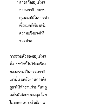
สารสกัดสมุนไพร
ธรรมชาติ
ผสาน
คุณสมบัติในการฆ่า
เชื้อแบคทีเรีย เสริม
ความแข็งแรงให้
ช่องปาก
การรวมตัวของสมุนไพร
ทั้ง 7 ชนิดนี้ไม่ใช่แค่เรื่อง
ของความเป็นธรรมชาติ
เท่านั้น แต่ยังผ่านการคิด
สูตรให้ทำงานร่วมกับฟลู
ออไรด์ได้อย่างสมดุล โดย
ไม่ลดทอนประสิทธิภาพ