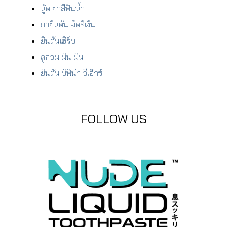
นู้ด ยาสีฟันน้ำ
ยายินตันเม็ดสีเงิน
ยินตันเฮิร์บ
ลูกอม มิน มิน
ยินตัน บิฟิน่า อีเอ็กซ์
FOLLOW US