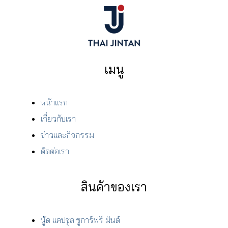
เมนู
หน้าแรก
เกี่ยวกับเรา
ข่าวและกิจกรรม
ติดต่อเรา
สินค้าของเรา
นู้ด แคปซูล ชูการ์ฟรี มินต์