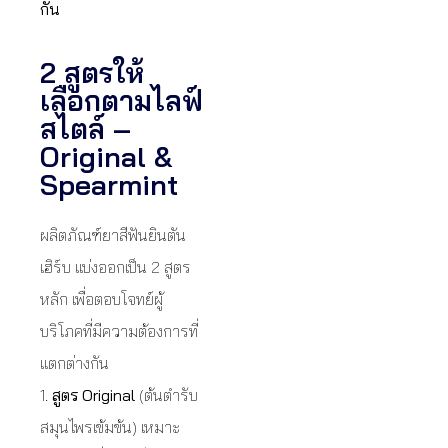
กัน
2 สูตรให้
เลือกตามไลฟ์
สไตล์ –
Original &
Spearmint
ผลิตภัณฑ์ยาสีฟันยินตัน
เฮิร์บ แบ่งออกเป็น 2 สูตร
หลัก เพื่อตอบโจทย์ผู้
บริโภคที่มีความต้องการที่
แตกต่างกัน
1.
สูตร Original
(ต้นตำรับ
สมุนไพรเข้มข้น) เหมาะ