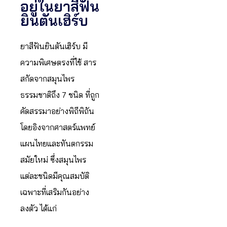
อยู่ในยาสีฟัน
ยินตันเฮิร์บ
ยาสีฟันยินตันเฮิร์บ มี
ความพิเศษตรงที่ใช้
สาร
สกัดจากสมุนไพร
ธรรมชาติถึง 7 ชนิด
ที่ถูก
คัดสรรมาอย่างพิถีพิถัน
โดยอิงจากศาสตร์แพทย์
แผนไทยและทันตกรรม
สมัยใหม่ ซึ่งสมุนไพร
แต่ละชนิดมีคุณสมบัติ
เฉพาะที่เสริมกันอย่าง
ลงตัว ได้แก่