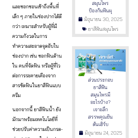
สมุนไพร
และซอกซอนเข้าถึงพื้นที่
ป้องกันฟันผุ
เล็ก ๆ ภายในช่องปากได้ดี
มิถุนายน 30, 2025
กว่า เหมาะสำหรับผู้ที่มี
ยาสีฟันสมุนไพร
ความกังวลในการ
ทำความสะอาดจุดอับใน
ช่องปาก เช่น ซอกฟันด้าน
ใน คนที่จัดฟัน หรือผู้ที่ไว
ต่อการระคายเคืองจาก
ส่วนประกอบ
สารขัดฟันในยาสีฟันแบบ
ยาสีฟัน
สมุนไพรมี
ครีม
อะไรบ้าง?
เจาะลึก
นอกจากนี้
ยาสีฟันน้ำ
ยัง
สรรพคุณยิน
มักมาพร้อมเทคโนโลยีที่
ตันเฮิร์บ
ช่วยปรับค่าความเป็นกรด-
มิถุนายน 24, 2025