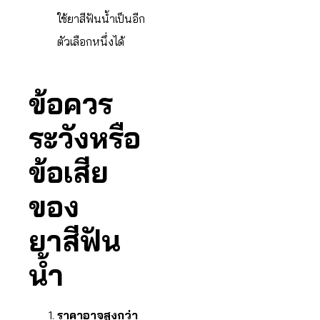
ใช้ยาสีฟันน้ำเป็นอีก
ตัวเลือกหนึ่งได้
ข้อควร
ระวังหรือ
ข้อเสีย
ของ
ยาสีฟัน
น้ำ
ราคาอาจสูงกว่า