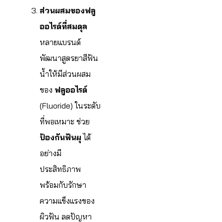
ส่วนผสมของฟลู
ออไรด์ที่สมดุล
หลายแบรนด์
พัฒนาสูตรยาสีฟัน
น้ำให้มีส่วนผสม
ของ
ฟลูออไรด์
(Fluoride) ในระดับ
ที่พอเหมาะ ช่วย
ป้องกันฟันผุ
ได้
อย่างมี
ประสิทธิภาพ
พร้อมกับรักษา
ความแข็งแรงของ
ผิวฟัน ลดปัญหา