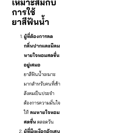
เหมาะสมกับ
การใช้
ยาสีฟันน้ำ
ผู้ที่ต้องการลด
กลิ่นปากและมีลม
หายใจหอมสดชื่น
อยู่เสมอ
ยาสีฟันน้ำเหมาะ
มากสำหรับคนที่เข้า
สังคมเป็นประจำ
ต้องการความมั่นใจ
ให้
ลมหายใจหอม
สดชื่น
ตลอดวัน
ผู้ที่มีเหงือกอักเสบ