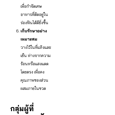
เพื่อกำจัดเศษ
อาหารที่ติดอยู่ใน
ร่องฟันได้ดียิ่งขึ้น
เก็บรักษาอย่าง
เหมาะสม
วางไว้ในที่แห้งและ
เย็น ห่างจากความ
ร้อนหรือแสงแดด
โดยตรง เพื่อคง
คุณภาพของส่วน
ผสมภายในขวด
กลุ่มผู้ที่